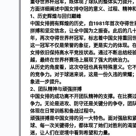
重夺世界杯冠军，既体现了球队的整体实力提升
方面详细阐述中国女排夺冠的意义、过程、精神
1、历史辉煌与回归巅峰
中国女排拥有辉煌的历史，自1981年首次夺得
拼搏和坚定信念，让全中国为之振奋。此后的几
年，再次夺得世界杯冠军，标志着中国女排重回
这一冠军不仅是荣誉的象征，更是实力的体现。
女排依旧保持高水平竞技状态。通过不断总结经
越，最终在世界杯赛场上展现了强大的统治力。
从历史的角度看，这次夺冠也具有特殊意义。它
的竞争力。对于球迷来说，这是一份久违的荣耀
象进一步提升。
2、团队精神与顽强拼搏
中国女排的成功离不开团队精神的支撑。在比赛
争力。无论是进攻、防守还是关键分的争夺，团
体现在日常训练和备战过程中。
顽强拼搏是中国女排的另一大特色。面对强敌和
球、每一次关键得分，都体现了她们对胜利的渴
迷，让人们在逆境中看到希望和力量。