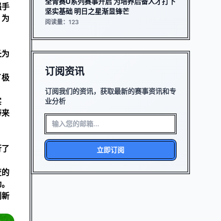
全青赛U系列赛事开启 为培养后备人才打下
强手
坚实基础 明日之星渐显锋芒
，为
阅读量：123
长为
订阅资讯
了极
订阅我们的资讯，获取最新的赛事资讯和专
实
业分析
带来
行了
立即订阅
变的
动。
创新