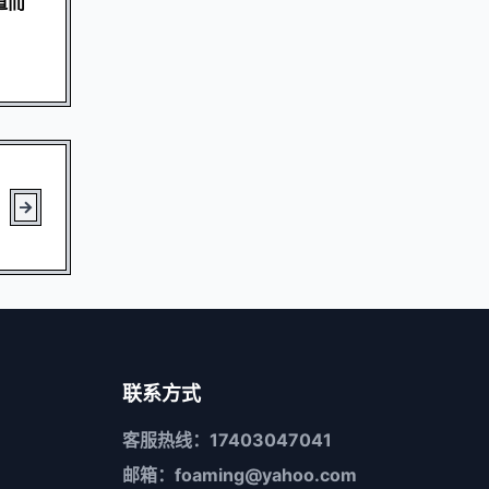
道而
联系方式
客服热线：17403047041
邮箱：foaming@yahoo.com