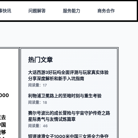
事快讯
问题解答
服务能力
商务合作
热门文章
大话西游3好玩吗全面评测与玩家真实体验
分享深度解析和新手入坑指南
阅读量：17
00
利物浦卫冕路上的至暗时刻与重生考验
阅读量：18
赛尔号波比的成长冒险与宇宙守护传奇之路
过去
星际勇气与友情试炼篇章
中国
阅读量：46
能够
短道速滑女子1000米中国三女将全力争夺