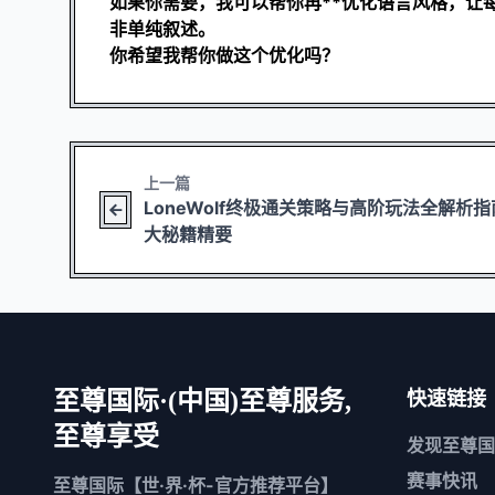
如果你需要，我可以帮你再**优化语言风格，让
非单纯叙述。
你希望我帮你做这个优化吗？
上一篇
LoneWolf终极通关策略与高阶玩法全解析
大秘籍精要
至尊国际·(中国)至尊服务,
快速链接
至尊享受
发现
至尊国
赛事快讯
至尊国际【世·界·杯-官方推荐平台】