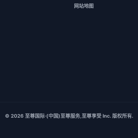
网站地图
© 2026
至尊国际·(中国)至尊服务,至尊享受
Inc. 版权所有.