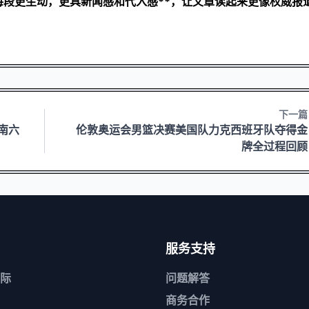
每段更生动，更具新闻感和代入感**，让文章读起来更像权威报
下一篇
指南六
伦敦奥运会男篮决赛美国队力克西班牙队夺得金
牌全过程回顾
服务支持
际
问题解答
商务合作