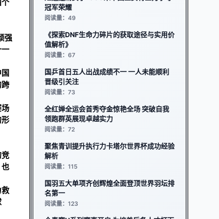
四个
冠军荣耀
阅读量：49
《探索DNF生命力碎片的获取途径与实用价
顽强
值解析》
十一
阅读量：67
国乒首日五人出战成绩不一 一人未能顺利
中国
晋级引关注
的跨
阅读量：73
赛场
全红婵全运会首秀夺金惊艳全场 突破自我
领跑群英展现卓越实力
的形
阅读量：72
聚焦青训提升执行力卡塔尔世界杯成功经验
的竞
解析
，也
阅读量：115
国羽五大单项齐创辉煌全面登顶世界羽坛排
力救
名第一
球
阅读量：123