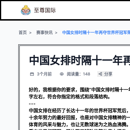
首页
赛事快讯
中国女排时隔十一年再夺世界杯冠军
中国女排时隔十一年
3个月前
阅读量：148
分享
好的，我根据你的要求，围绕“中国女排时隔十一
字左右，符合你指定的格式和段落结构。
---
中国女排在经历了长达十一年的世界杯冠军荒后
十余年努力的最好回报，也是对中国女排精神的
体育的风采与魅力，也让无数球迷为之热血沸腾