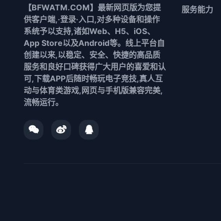
【BFWATM.COM】最新网页版为您提
服务能力
供客户端,·登录·入口,对多种设备和操作
系统予以支持,诸如Web、H5、iOS、
App Store以及Android等。线上平台自
创建以来,以稳定、安全、快捷的高品质
服务和良好口碑获得广大用户的喜爱和认
可,下载APP后随时畅玩电子竞技,真人互
动与体育类游戏,网页与手机版兼容完美,
流畅运行。