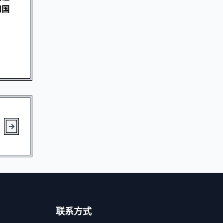
和国
。
联系方式