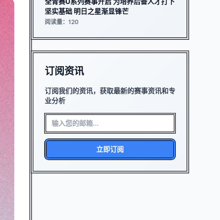
全青赛U系列赛事开启 为培养后备人才打下
坚实基础 明日之星渐显锋芒
阅读量：120
订阅资讯
订阅我们的资讯，获取最新的赛事资讯和专
业分析
立即订阅