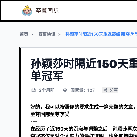
首页
赛事快讯
孙颖莎时隔近150天重返巅峰 荣夺乒
孙颖莎时隔近150天
单冠军
2个月前
阅读量：127
分享
好的，我可以按照你的要求生成一篇完整的文章
至尊国际至尊享受
---
在经历了近150天的沉寂与调整之后，孙颖莎再
夺冠不仅是对个人实力的最好证明，也象征着中