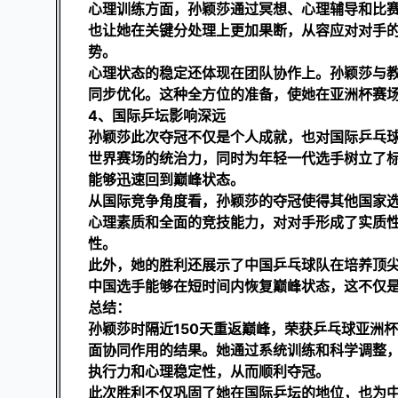
心理训练方面，孙颖莎通过冥想、心理辅导和比
也让她在关键分处理上更加果断，从容应对对手
势。
心理状态的稳定还体现在团队协作上。孙颖莎与
同步优化。这种全方位的准备，使她在亚洲杯赛
4、国际乒坛影响深远
孙颖莎此次夺冠不仅是个人成就，也对国际乒乓
世界赛场的统治力，同时为年轻一代选手树立了
能够迅速回到巅峰状态。
从国际竞争角度看，孙颖莎的夺冠使得其他国家
心理素质和全面的竞技能力，对对手形成了实质
性。
此外，她的胜利还展示了中国乒乓球队在培养顶
中国选手能够在短时间内恢复巅峰状态，这不仅
总结：
孙颖莎时隔近150天重返巅峰，荣获乒乓球亚洲
面协同作用的结果。她通过系统训练和科学调整
执行力和心理稳定性，从而顺利夺冠。
此次胜利不仅巩固了她在国际乒坛的地位，也为