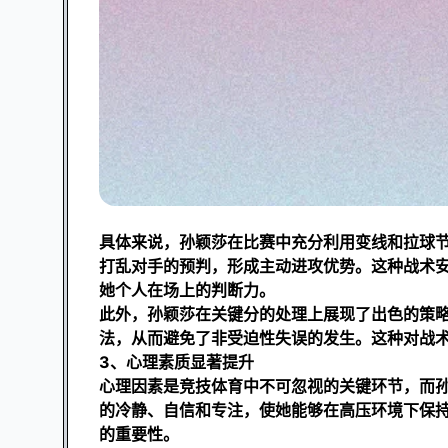
具体来说，孙颖莎在比赛中充分利用变线和拉球
打乱对手的预判，形成主动进攻优势。这种战术
她个人在场上的判断力。
此外，孙颖莎在关键分的处理上展现了出色的策
法，从而避免了非受迫性失误的发生。这种对战
3、心理素质显著提升
心理因素是竞技体育中不可忽视的关键环节，而
的冷静、自信和专注，使她能够在高压环境下保
的重要性。