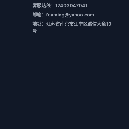
客服热线：17403047041
邮箱：foaming@yahoo.com
地址：江苏省南京市江宁区诚信大道19
号